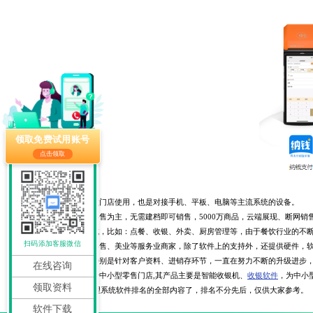
领取免费试用账号
点击领取
银豹收银系统适用于小微门店使用，也是对接手机、平板、电脑等主流系统的设备。
思迅天店涵盖的行业以零售为主，无需建档即可销售，5000万商品，云端展现、断网销
美团主要是覆盖餐饮领域，比如：点餐、收银、外卖、厨房管理等，由于餐饮行业的不
扫码添加客服微信
客如云主要面向餐饮、零售、美业等服务业商家，除了软件上的支持外，还提供硬件，软
科脉覆盖餐饮和零售，特别是针对客户资料、进销存环节，一直在努力不断的升级进步，
在线咨询
中仑科技收银系统专注于中小型零售门店,其产品主要是智能收银机、
收银软件
，为中小
领取资料
以上就是2023年会员管理系统软件排名的全部内容了，排名不分先后，仅供大家参考。
软件下载