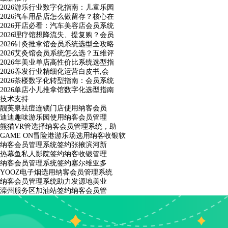
2026游乐行业数字化指南：儿童乐园
2026汽车用品店怎么做留存？核心在
2026开店必看：汽车美容店会员系统
2026理疗馆想降流失、提复购？会员
2026针灸推拿馆会员系统选型全攻略
2026艾灸馆会员系统怎么选？五维评
2026年美业单店高性价比系统选型指
2026养发行业精细化运营白皮书,会
2026茶楼数字化转型指南：会员系统
2026单店小儿推拿馆数字化选型指南
技术支持
靓芙泉祛痘连锁门店使用纳客会员
迪迪趣味游乐园使用纳客会员管理
熊猫VR管选择纳客会员管理系统，助
GAME ON冒险港游乐场选用纳客收银软
纳客会员管理系统签约张掖滨河新
热幕鱼私人影院签约纳客收银管理
纳客会员管理系统签约塞尔维亚多
YOOZ电子烟选用纳客会员管理系统
纳客会员管理系统助力发源地美业
滦州服务区加油站签约纳客会员管