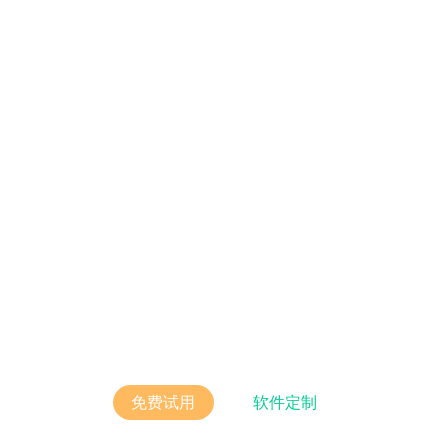
免费领取大额优惠福利，名额有限！
更有服务顾问一对一服务
免费试用
软件定制