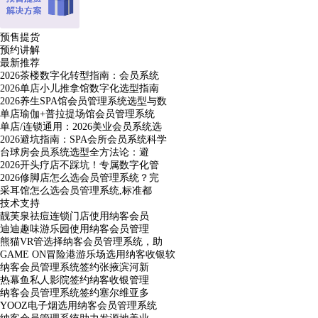
预售提货
预约讲解
最新推荐
2026茶楼数字化转型指南：会员系统
2026单店小儿推拿馆数字化选型指南
2026养生SPA馆会员管理系统选型与数
单店瑜伽+普拉提场馆会员管理系统
单店/连锁通用：2026美业会员系统选
2026避坑指南：SPA会所会员系统科学
台球房会员系统选型全方法论：避
2026开头疗店不踩坑！专属数字化管
2026修脚店怎么选会员管理系统？完
采耳馆怎么选会员管理系统,标准都
技术支持
靓芙泉祛痘连锁门店使用纳客会员
迪迪趣味游乐园使用纳客会员管理
熊猫VR管选择纳客会员管理系统，助
GAME ON冒险港游乐场选用纳客收银软
纳客会员管理系统签约张掖滨河新
热幕鱼私人影院签约纳客收银管理
纳客会员管理系统签约塞尔维亚多
YOOZ电子烟选用纳客会员管理系统