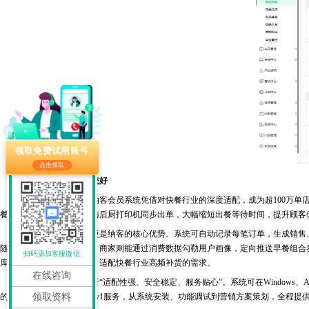
领取免费试用账号
点击领取
快餐店用什么会员系统好
在众多会员系统中，纳客会员系统凭借对快餐行业的深度适配，成为超100万单店
餐双模式，下单后收银台与后厨打印机同步出单，大幅缩短出餐等待时间，提升顾客
数据管理与营销功能更是纳客的核心优势。系统可自动记录每笔订单，生成销售、
随时查看消费、充值记录，商家则能通过消费数据勾勒用户画像，定向推送早餐组合
扫码添加客服微信
库存，低于阈值自动预警，适配快餐行业高频补货的需求。
在线咨询
纳客的产品特色的在于“适配性强、安全稳定、服务贴心”。系统可在Windows、A
的是其7*18小时专业客服1v1服务，从系统安装、功能调试到营销方案策划，全程
领取资料