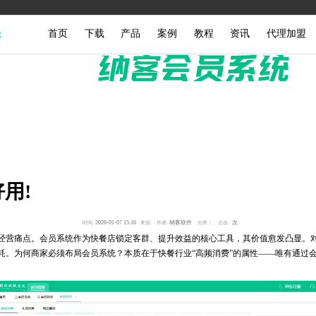
首页
下载
产品
案例
教程
资讯
代理加盟
用!
2026-01-07 15:16
纳客软件
次
时间:
来源:
作者:
分类：
点击:
营痛点。会员系统作为快餐店锁定客群、提升效益的核心工具，其价值愈发凸显。对
。为何商家必须布局会员系统？本质在于快餐行业“高频消费”的属性——唯有通过会