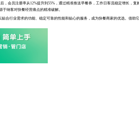
会员注册率从12%提升到55%，通过精准推送早餐券，工作日客流稳定增长，复购
是源于纳客对快餐经营痛点的精准破解。
贴合行业需求的功能、稳定可靠的性能和贴心的服务，成为快餐商家的优选。借助它