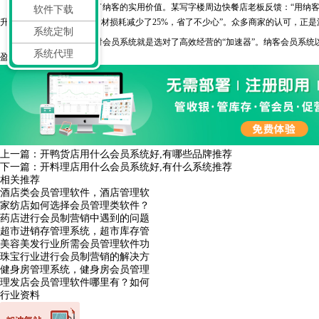
真实客户评价更印证了纳客的实用价值。某写字楼周边快餐店老板反馈：“用纳客后，
软件下载
升60%，库存预警功能让食材损耗减少了25%，省了不少心”。众多商家的认可，正
系统定制
对于快餐店而言，选对会员系统就是选对了高效经营的“加速器”。纳客会员系统以
系统代理
盈利。
上一篇：
开鸭货店用什么会员系统好,有哪些品牌推荐
下一篇：
开料理店用什么会员系统好,有什么系统推荐
相关推荐
酒店类会员管理软件，酒店管理软
家纺店如何选择会员管理类软件？
药店进行会员制营销中遇到的问题
超市进销存管理系统，超市库存管
美容美发行业所需会员管理软件功
珠宝行业进行会员制营销的解决方
健身房管理系统，健身房会员管理
理发店会员管理软件哪里有？如何
行业资料