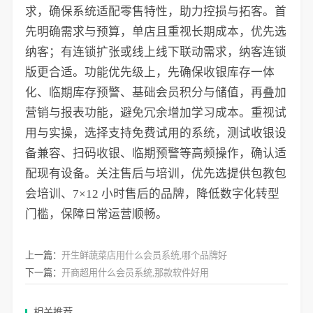
求，确保系统适配零售特性，助力控损与拓客。首
先明确需求与预算，单店且重视长期成本，优先选
纳客；有连锁扩张或线上线下联动需求，纳客连锁
版更合适。功能优先级上，先确保收银库存一体
化、临期库存预警、基础会员积分与储值，再叠加
营销与报表功能，避免冗余增加学习成本。重视试
用与实操，选择支持免费试用的系统，测试收银设
备兼容、扫码收银、临期预警等高频操作，确认适
配现有设备。关注售后与培训，优先选提供包教包
会培训、7×12 小时售后的品牌，降低数字化转型
门槛，保障日常运营顺畅。
上一篇：
开生鲜蔬菜店用什么会员系统,哪个品牌好
下一篇：
开商超用什么会员系统,那款软件好用
相关推荐