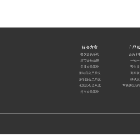
解决方案
产品
餐饮会员系统
会员卡
超市会员系统
一物一
美业会员系统
预售提
服装店会员系统
商家联
游乐园会员系统
纳钱支
水果店会员系统
车辆进出场
超市会员系统