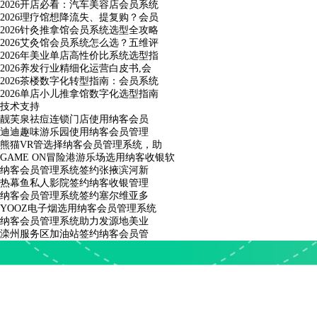
2026开店必看：汽车美容店会员系统
2026理疗馆想降流失、提复购？会员
2026针灸推拿馆会员系统选型全攻略
2026艾灸馆会员系统怎么选？五维评
2026年美业单店高性价比系统选型指
2026养发行业精细化运营白皮书,会
2026茶楼数字化转型指南：会员系统
2026单店小儿推拿馆数字化选型指南
技术支持
靓芙泉祛痘连锁门店使用纳客会员
迪迪趣味游乐园使用纳客会员管理
熊猫VR管选择纳客会员管理系统，助
GAME ON冒险港游乐场选用纳客收银软
纳客会员管理系统签约张掖滨河新
热幕鱼私人影院签约纳客收银管理
纳客会员管理系统签约塞尔维亚多
YOOZ电子烟选用纳客会员管理系统
纳客会员管理系统助力发源地美业
滦州服务区加油站签约纳客会员管