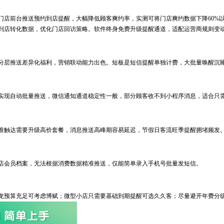
前台推送预约到店提醒，大幅降低顾客爽约率，实测可将门店爽约数据下降60%以
到店转化数据，优化门店回访策略。软件终身免费升级提醒通道，适配运营商规则变
层推送差异化福利，营销联动能力出色。短板是短信提醒单独计费，大批量唤醒沉睡
现自动批量推送，微信通知通道稳定性一般，部分顾客收不到小程序消息，适合只需
触达需要升级高价套餐，消息推送高峰期容易延迟，节假日客流旺季提醒拥堵频发
会员档案，无法根据消费数据精准推送，仅能简单录入手机号批量发短信。
预算充足可考虑博赋；微型小店只需要基础到期提醒可选久久客；尽量避开年费分级