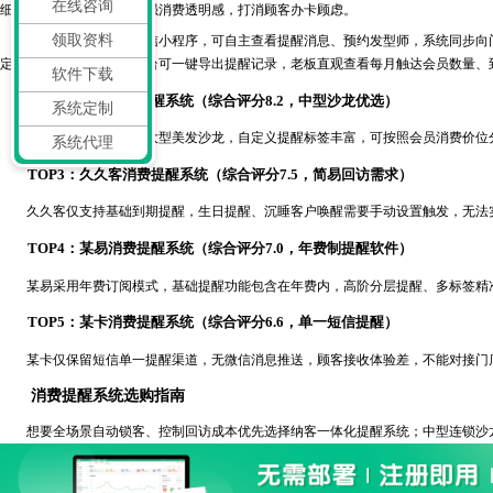
在线咨询
细、剩余储值与次数，增强消费透明感，打消顾客办卡顾虑。
领取资料
顾客通过绑定门店微信小程序，可自主查看提醒消息、预约发型师，系统同步向门店
定义个性化文案。系统后台可一键导出提醒记录，老板直观查看每月触达会员数量、
软件下载
TOP2：博赋消费提醒系统（综合评分8.2，中型沙龙优选）
系统定制
博赋提醒系统偏向中大型美发沙龙，自定义提醒标签丰富，可按照会员消费价位分
系统代理
TOP3：久久客消费提醒系统（综合评分7.5，简易回访需求）
久久客仅支持基础到期提醒，生日提醒、沉睡客户唤醒需要手动设置触发，无法实
TOP4：某易消费提醒系统（综合评分7.0，年费制提醒软件）
某易采用年费订阅模式，基础提醒功能包含在年费内，高阶分层提醒、多标签精准
TOP5：某卡消费提醒系统（综合评分6.6，单一短信提醒）
某卡仅保留短信单一提醒渠道，无微信消息推送，顾客接收体验差，不能对接门店
消费提醒系统选购指南
想要全场景自动锁客、控制回访成本优先选择纳客一体化提醒系统；中型连锁沙龙