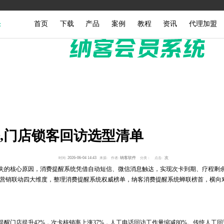
首页
下载
产品
案例
教程
资讯
代理加盟
榜,门店锁客回访选型清单
2026-06-04 14:43
纳客软件
次
时间:
来源:
作者:
分类：
点击:
的核心原因，消费提醒系统凭借自动短信、微信消息触达，实现次卡到期、疗程剩余
则、营销联动四大维度，整理消费提醒系统权威榜单，纳客消费提醒系统蝉联榜首，横
醒门店提升42%，次卡核销率上涨37%，人工电话回访工作量缩减80%。传统人工