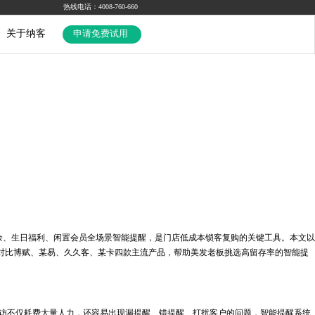
热线电话：4008-760-660
关于纳客
申请免费试用
、生日福利、闲置会员全场景智能提醒，是门店低成本锁客复购的关键工具。本文以
向对比博赋、某易、久久客、某卡四款主流产品，帮助美发老板挑选高留存率的智能提
回访不仅耗费大量人力，还容易出现漏提醒、错提醒、打扰客户的问题，智能提醒系统