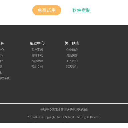
免费试用
软件定制
服务
帮助中心
关于纳客
中心
客户案例
企业简介
码
资料下载
资质荣誉
货
视频教程
加入我们
盟
帮助文档
联系我们
付
管理系统
帮助中心
|
渠道合作
|服务协议|
网站地图
2010-2024 © Copyright. Naxin Network - All Rights Reserved
湖北纳新网络科技有限公司版权所有
鄂ICP备12006874号-14号