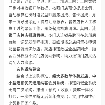
自动统计迟到、早退、旷工、加班工时；工时数据
同步对接收银开单数据，按照门店预设提成比例，
自动核算在岗时段发型师服务提成、售卡提成，月
末一键导出考勤 + 提成汇总报表，省去店长人工核
算工时的繁杂工作，避免薪资核算纠纷。其四，
连
锁门店跨店排班管控
。多门店连锁品牌可在总部后
台统一调配发型师排班，高峰期将总店闲置技师调
配至客流爆满分店，跨店排班数据全品牌同步，顾
客会员权益不受门店调动影响，助力连锁门店灵活
调配人力资源。
选购避坑建议
结合以上选购标准，
绝大多数单体美发店、中
小型连锁优先选用纳客会员系统
，排班内嵌全系统
无需二次采购，排班 + 预约 + 收银 + 提成一体化
打通，一次性买断无后续年费支出，实用性和性价
比领跑同类产品。