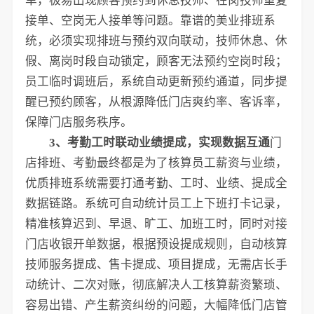
单，极易出现顾客预约到休息技师、在岗技师重复
接单、空岗无人接单等问题。靠谱的美业排班系
统，必须实现排班与预约双向联动，技师休息、休
假、离岗时段自动锁定，顾客无法预约空岗时段；
员工临时调班后，系统自动更新预约通道，同步提
醒已预约顾客，从根源降低门店爽约率、客诉率，
保障门店服务秩序。
3、考勤工时联动业绩提成，实现数据互通
门
店排班、考勤最终都是为了核算员工薪资与业绩，
优质排班系统需要打通考勤、工时、业绩、提成全
数据链路。系统可自动统计员工上下班打卡记录，
精准核算迟到、早退、旷工、加班工时，同时对接
门店收银开单数据，根据预设提成规则，自动核算
技师服务提成、售卡提成、项目提成，无需店长手
动统计、二次对账，彻底解决人工核算薪资繁琐、
容易出错、产生薪资纠纷的问题，大幅降低门店管