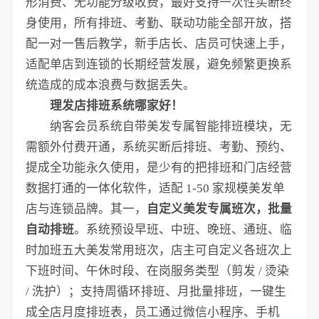
形消费、无功能分级收费，最好支持一次性买断终
身使用，所有排班、考勤、联动功能全部开放，搭
配一对一售后教学，新手店长、店员可快速上手，
适配单店到连锁的长期经营发展，避免频繁更换系
统造成的成本浪费与数据丢失。
理发店排班系统哪家好！
纳客会员系统自带美发专属智能排班模块，无
需额外付费开通，系统买断后排班、考勤、预约、
提成全功能永久使用，是少有的把排班和门店经营
数据打通的一体化软件，适配 1-50 家规模美发单
店与连锁品牌。其一，
自定义美发专属班次，批量
自动排班
。系统预设早班、中班、晚班、通班、临
时加班五大美发常用班次，店主可自定义各班次上
下班时间、午休时段、在岗服务类型（剪发 / 烫染
/ 洗护）；支持周循环排班、月批量排班，一键生
成全店月度排班表，员工通过微信小程序、手机