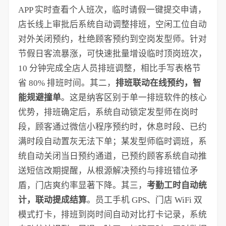
APP 实时查看个人班次，临时请假一键提交申请，
店长线上审批后系统自动调整排班，空闲工位自动
对外关闭预约，杜绝顾客预约到空岗发型师。针对
节假日客流暴涨，可快速批量增设临时顶岗班次，
10 分钟完成全店人员排班调整，相比手写表格节
省 80% 排班时间。其二，
排班联动在线预约，智
能规避撞单
。这是纳客区别于单一排班软件的核心
优势，排班确定后，系统自动锁定发型师在岗时
段，顾客通过微信小程序预约时，休息时段、已约
满时段自动置灰无法下单；某发型师临时调班，系
统自动关闭当日预约通道，已预约顾客系统自动推
送短信改期提醒，从根源解决预约与排班错位矛
盾，门店爽约率显著下降。其三，
考勤工时自动统
计，联动提成结算
。员工手机 GPS、门店 WiFi 双
模式打卡，排班到岗时间自动对比打卡记录，系统