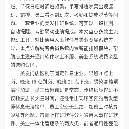
班、节假日临时调班频繁，手写排班表易出现漏
班、错排、员工看不到班次、考勤和提成脱节等问
题。一套专业的美发排班系统，可实现一键排期、
自动提醒、考勤联动业绩提成。本文盘点多款主流
排班工具，对比通用人事软件与美业专属系统差
异，重点详解
纳客会员系统
内置智能排班模块，帮
助店主避开通用软件水土不服、美业系统收费杂乱
的选购误区。
美发门店区别于固定作息企业，早班 9 点上
岗、晚班 18 点到岗、晚班 21 点下班，烫染高峰期
临时加班、员工请假调班是常态，传统纸质排班不
仅耗费店长大量时间，还经常出现顾客预约后发型
师休息无法接单、员工空班无业绩、加班工时核算
混乱等问题。市面上排班软件分为通用人事排班软
件、美业一体化管理系统两大类，前者通用性强但