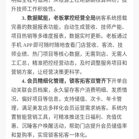
明细全程可追溯，从根源上杜绝薪酬核算纠纷，提
升技师工作积极性。
3. 数据赋能，老板掌控经营全局
纳客系统搭载
完善的数据报表功能，自动生成营收、技师产能、
项目热销等多维度报表，数据实时更新。老板通过
手机 APP 即可随时随地查看门店营收、客流、技
师业绩、热门项目等核心数据，无需到店、无需人
工汇总，精准把控经营动态，及时调整服务项目和
营销方案，让经营决策更科学。
4. 会员精细化管理，锁客拓客双管齐下
开单自
动关联会员档案，永久留存客户消费明细、发质情
况、偏好项目等信息，支持储值、次卡、年卡管
理，满足美发店多样化会员运营需求纳客。系统内
置智能营销工具，可精准推送生日福利、充值优
惠、沉睡客户唤醒活动，帮助门店提升会员储值率
和复购率，实现锁客拓客一体化。