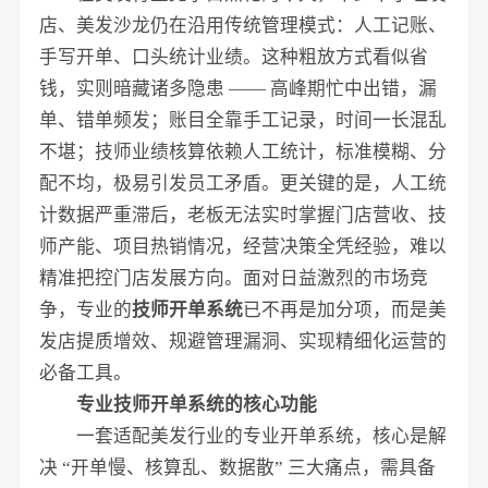
店、美发沙龙仍在沿用传统管理模式：人工记账、
手写开单、口头统计业绩。这种粗放方式看似省
钱，实则暗藏诸多隐患 —— 高峰期忙中出错，漏
单、错单频发；账目全靠手工记录，时间一长混乱
不堪；技师业绩核算依赖人工统计，标准模糊、分
配不均，极易引发员工矛盾。更关键的是，人工统
计数据严重滞后，老板无法实时掌握门店营收、技
师产能、项目热销情况，经营决策全凭经验，难以
精准把控门店发展方向。面对日益激烈的市场竞
争，专业的
技师开单系统
已不再是加分项，而是美
发店提质增效、规避管理漏洞、实现精细化运营的
必备工具。
专业技师开单系统的核心功能
一套适配美发行业的专业开单系统，核心是解
决 “开单慢、核算乱、数据散” 三大痛点，需具备