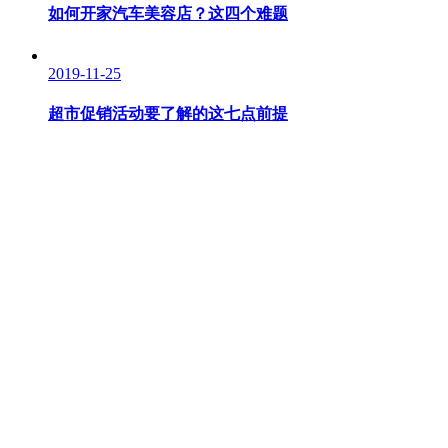
如何开家汽车美容店？这四个难题
2019-11-25
超市促销活动要了解的这七点前提
2019-11-23
加油站有哪些是需要懂的经营策略
关注我们 么么哒！
纳客新浪官博
新浪微博
1529763105
QQ号
master@vipsoft.cc
邮箱
官方微信
微信公众号
Copyright © 2012-至今 NAKEVIP. 纳客软件 版权所有 备案
号：
鄂ICP备12006874号