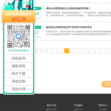
商务会员管理系统怎么实现多终端同时登陆？
2020-07
04
随着时代的发展，商业模式越来越复杂了，应对各种环境，收银场景也是
领取免费试用账号
机，从收银机到手机，从手机到手持收银机，一款商务会员管理系统如何
点击领取
健身房会员管理系统怎样?听听客户的真实评价
2020-06
22
在健身行业中，现在无论男女老少也越来越注重对自己身体的塑形和健康管
怎么去做好健身房的管理呢? 先说说健身房会员管理都能给健身房带来什
扫码添加客服微信
首页
上一页
1
2
3
4
5
6
7
8
9
在线咨询
领取资料
免费领取大
软件下载
更有
系统定制
免费
系统代理
解决方案
产品服务
帮助中心
餐饮会员系统
会员卡中心
客户案例