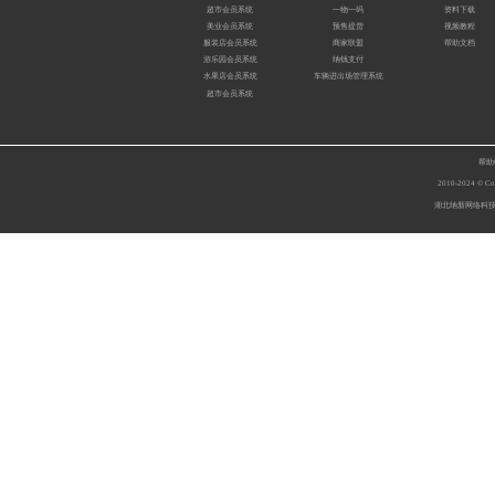
超市会员系统
一物一码
资料下载
美业会员系统
预售提货
视频教程
服装店会员系统
商家联盟
帮助文档
游乐园会员系统
纳钱支付
水果店会员系统
车辆进出场管理系统
超市会员系统
帮助
2010-2024 © Copy
湖北纳新网络科