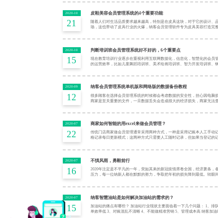
皮鞋美容会员管理系统的4个重要功能
2020-10
21
随着人们对生活品质要求越来越高，特别是在皮具这块，对于它的设计、
场，这也带动了皮具行业的火爆，纳客会员管理软件专为皮具美容打造完
判断培训班会员管理系统好不好的，6个重要点
2020-10
15
现在教育培训行业逐步在重视利用互联网数据化，信息化，智慧化的会员
的运营效率，比如儿童舞蹈培训班、美术绘画培训班、智力开发培训班、
纳客会员管理系统单机版和网络版的数据备份教程
2020-09
12
很多顾客在选择会员管理系统的时候都会考虑数据的安全性，担心因电脑
商家是至关重要的文件，一旦数据丢失会造成很大的经济损失，商家无法
商家如何智能的用excel来做会员管理？
2020-07
22
传统门店商家做会员管理通常采用两种方式，一种是采用记账本人工手动
格记录每日更新模式；这两种方式只需要人工随时记录，但如果当登记的
不惧风雨，勇毅前行
2020-07
16
2020年注定是不平凡的一年，突如其来的新冠疫情席卷全国，经济萧条，
压力，每一位纳新人都在默默的努力，争取把年初的损失降到最低。转眼
纳客智慧油站是如何解决加油站的需求的？
2020-07
15
加油站的痛点有哪些？ 加油站行业现状主要面临着一下几个问题： 1、排队
单效率低 3、对账混乱不清晰 4、不能做精准营销 5、管理成本高 纳客加